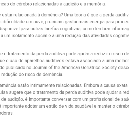
icas do cérebro relacionadas à audição e à memória.
e estar relacionada à demência? Uma teoria é que a perda auditi
 dificuldade em ouvir, precisam gastar mais energia para proce
isponível para outras tarefas cognitivas, como lembrar informa
ar a um isolamento social e a uma redução das atividades cognit
e o tratamento da perda auditiva pode ajudar a reduzir o risco 
que o uso de aparelhos auditivos estava associado a uma melhor
do publicado no Journal of the American Geriatrics Society des
 redução do risco de demência.
demência estão intimamente relacionadas. Embora a causa exata 
isa sugere que o tratamento da perda auditiva pode ajudar a red
de audição, é importante conversar com um profissional de saú
é importante adotar um estilo de vida saudável e manter o céreb
adoras.