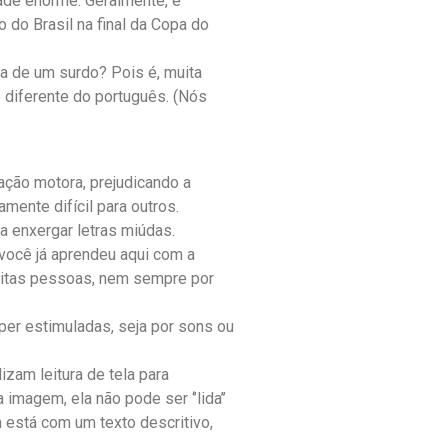
dade enorme. Geralmente, é
 do Brasil na final da Copa do
gua de um surdo? Pois é, muita
 diferente do português. (Nós
ação motora, prejudicando a
ente difícil para outros.
a enxergar letras miúdas.
 você já aprendeu aqui com a
muitas pessoas, nem sempre por
er estimuladas, seja por sons ou
izam leitura de tela para
agem, ela não pode ser ‘’lida’’
 está com um texto descritivo,