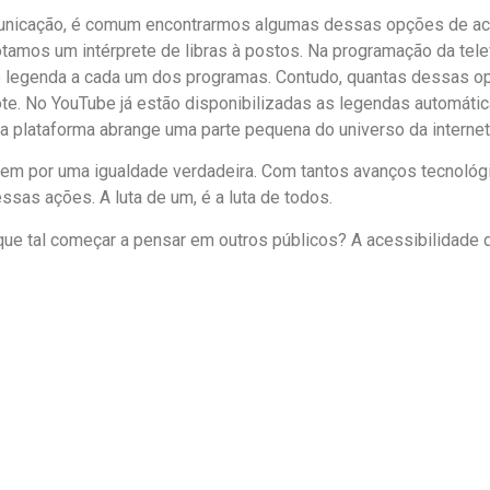
municação, é comum encontrarmos algumas dessas opções de ac
otamos um intérprete de libras à postos. Na programação da tel
de legenda a cada um dos programas. Contudo, quantas dessas opç
e. No YouTube já estão disponibilizadas as legendas automátic
 a plataforma abrange uma parte pequena do universo da internet
tem por uma igualdade verdadeira. Com tantos avanços tecnológi
ssas ações. A luta de um, é a luta de todos.
que tal começar a pensar em outros públicos? A acessibilidade d