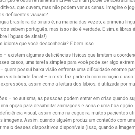
crição é outra ferramenta incrível com um poder de acessibili
auditivos, que ouvem, mas não podem ver as cenas. Imagine o jogo
os deficientes visuais?
ngua brasileira de sinais é, na maioria das vezes, a primeira lín
dos sabem português, mas isso não é verdade. E sim, a libras é
bre línguas de sinais!)
m idioma que você desconhecia? É bem isso.
o – existem algumas deficiências físicas que limitam a coorden
es casos, uma tarefa simples para você pode ser algo extremam
– quem possui baixa visão enfrenta uma dificuldade enorme par
 visibilidade facial – o rosto faz parte da comunicação e isso
s expressões, assim como a leitura dos lábios, é utilizada por 
ões – no autisma, as pessoas podem entrar em crise quando sup
uma opção para desabilitar animações e sons é uma boa opção.
eficiência visual, assim como na cegueira, muitos pacientes util
s imagens. Assim, quando alguém produz um conteúdo com uma im
or meio desses dispositivos disponíveis (isso, quando a imagem