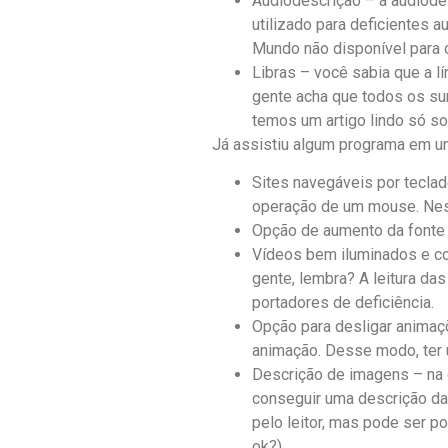
Audiodescrição – a audiodes
utilizado para deficientes 
Mundo não disponível para 
Libras – você sabia que a lí
gente acha que todos os sur
temos um artigo lindo só so
Já assistiu algum programa em u
Sites navegáveis por teclad
operação de um mouse. Ness
Opção de aumento da fonte 
Vídeos bem iluminados e com
gente, lembra? A leitura da
portadores de deficiência.
Opção para desligar animaç
animação. Desse modo, ter 
Descrição de imagens – na d
conseguir uma descrição da
pelo leitor, mas pode ser p
ok?).